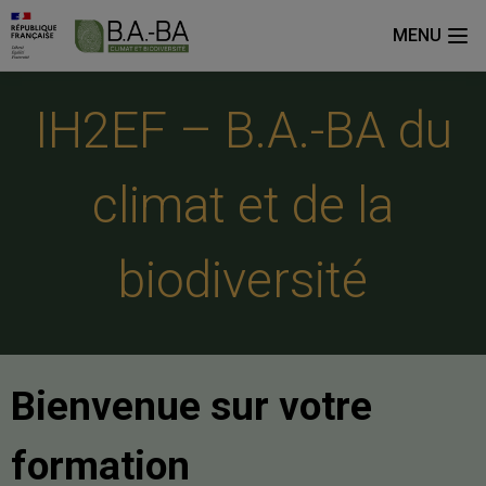
MENU
IH2EF – B.A.-BA du
climat et de la
biodiversité
Bienvenue sur votre
formation