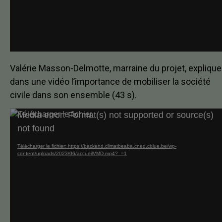
Valérie Masson-Delmotte, marraine du projet, explique
dans une vidéo l’importance de mobiliser la société
civile dans son ensemble (43 s).
Lecteur
Media error: Format(s) not supported or source(s)
vidéo
not found
Télécharger le fichier: https://backend.climatbeaba.cned.cblue.be/wp-
content/uploads/2023/06/accueilVMD.mp4?_=1