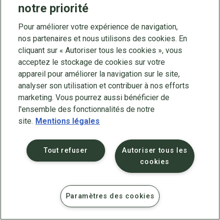
l’Organisation météorologique mondiale).
notre priorité
Pour améliorer votre expérience de navigation,
nos partenaires et nous utilisons des cookies. En
cliquant sur « Autoriser tous les cookies », vous
acceptez le stockage de cookies sur votre
appareil pour améliorer la navigation sur le site,
analyser son utilisation et contribuer à nos efforts
marketing. Vous pourrez aussi bénéficier de
©
Cned
2025
Mentions légales
l'ensemble des fonctionnalités de notre
Protection des données
site.
Mentions légales
Accessibilité : partiellement conforme
Contact
Plan du site
Crédits
Tout refuser
Autoriser tous les
cookies
Paramètres des cookies