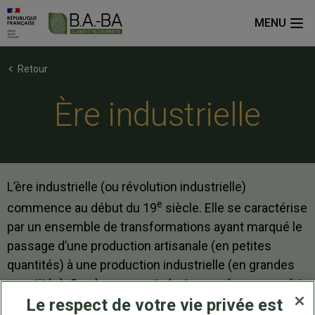
MENU
Retour
Ère industrielle
L’ère industrielle (ou révolution industrielle)
e
commence au début du 19
siècle. Elle se caractérise
par un ensemble de transformations ayant marqué le
passage d’une production artisanale (en petites
quantités) à une production industrielle (en grandes
quantités). Ce changement s’est appuyé sur une série
d’innovations technologiques (invention de la
Le respect de votre vie privée est